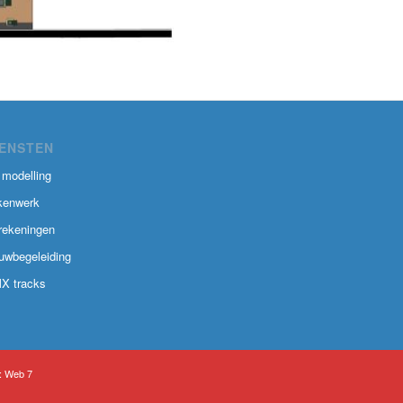
IENSTEN
 modelling
kenwerk
rekeningen
uwbegeleiding
X tracks
:
Web 7