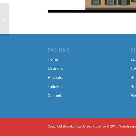
Restauratie boerderij
Hoevelaken
PAGINA’S
D
Home
3D
Over ons
Te
Projecten
Be
Tarieven
Bo
Contact
BM
Copyright Bouwkundig Bureau Cosijnse © 2015. Webdesign