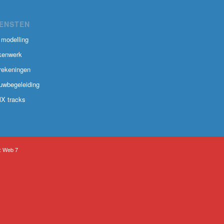
IENSTEN
 modelling
kenwerk
rekeningen
uwbegeleiding
X tracks
:
Web 7