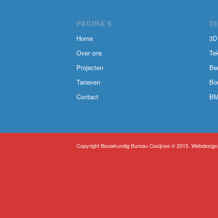
PAGINA’S
D
Home
3D
Over ons
Te
Projecten
Be
Tarieven
Bo
Contact
BM
Copyright Bouwkundig Bureau Cosijnse © 2015. Webdesign