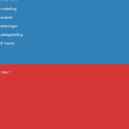
 modelling
kenwerk
rekeningen
uwbegeleiding
X tracks
:
Web 7