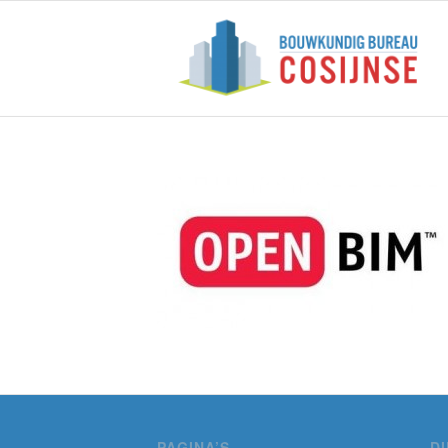
PAGINA’S
D