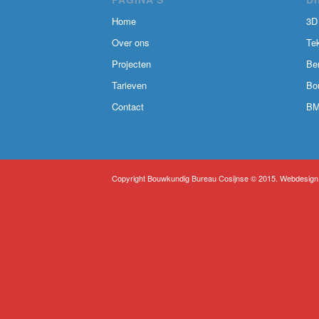
Home
3D
Over ons
Te
Projecten
Be
Tarieven
Bo
Contact
BM
Copyright Bouwkundig Bureau Cosijnse © 2015. Webdesign