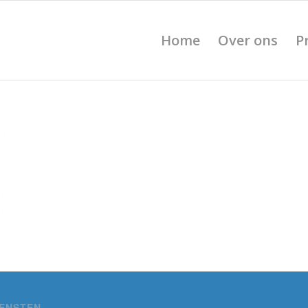
Home
Over ons
P
IENSTEN